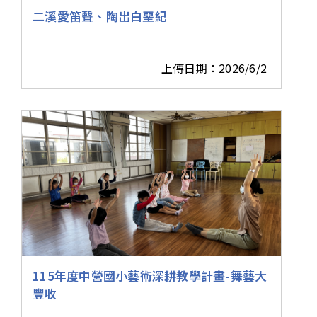
二溪愛笛聲、陶出白堊紀
上傳日期：2026/6/2
115年度中營國小藝術深耕教學計畫-舞藝大
豐收