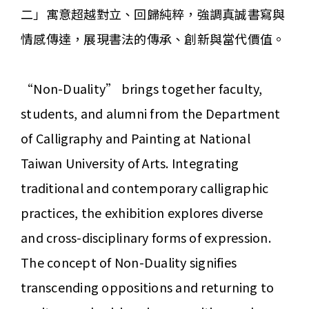
二」寓意超越對立、回歸純粹，強調真誠書寫與
情感傳達，展現書法的傳承、創新與當代價值。
“Non-Duality” brings together faculty,
students, and alumni from the Department
of Calligraphy and Painting at National
Taiwan University of Arts. Integrating
traditional and contemporary calligraphic
practices, the exhibition explores diverse
and cross-disciplinary forms of expression.
The concept of Non-Duality signifies
transcending oppositions and returning to