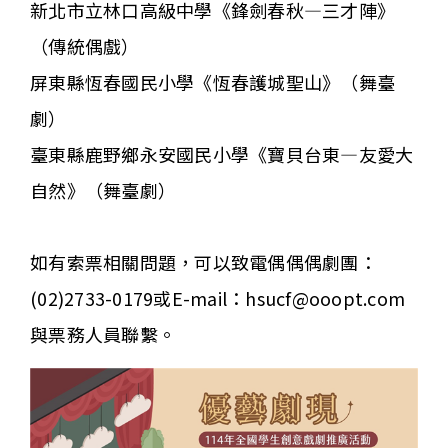
新北市立林口高級中學《鋒劍春秋—三才陣》
（傳統偶戲）
屏東縣恆春國民小學《恆春護城聖山》（舞臺
劇）
臺東縣鹿野鄉永安國民小學《寶貝台東—友愛大
自然》（舞臺劇）
如有索票相關問題，可以致電偶偶偶劇團：
(02)2733-0179或E-mail：hsucf@ooopt.com
與票務人員聯繫。