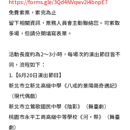
https://forms.gle/3Qd4NVqwv2i4bnpE7
免費索票，索完為止
留下相關資訊，票務人員會主動聯絡您。可索取
多場，但請分開填寫表單。
活動長度約為2～3小時，每場次的演出節目皆不
同，流程如下：
1.【6月20日演出節目】
新北市立新北高級中學《八戒的景陽崗奇遇記》
（現代偶戲）
新北市立鶯歌國民中學《陰影》（舞臺劇）
桃園市永平工商高級中等學校《河・祭》（舞臺
劇）