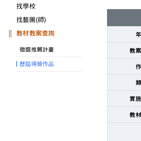
找學校
找藝團(師)
教材教案查詢
徵選推薦計畫
教
歷屆得獎作品
實
教