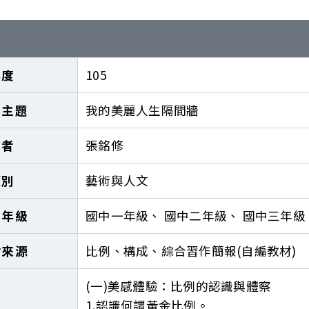
年度
105
案主題
我的美麗人生隔間牆
作者
張銘修
類別
藝術與人文
施年級
國中一年級、 國中二年級、 國中三年級
材來源
比例、構成、綜合習作簡報(自編教材)
(一)美感體驗：比例的認識與體察
1.認識何謂黃金比例。