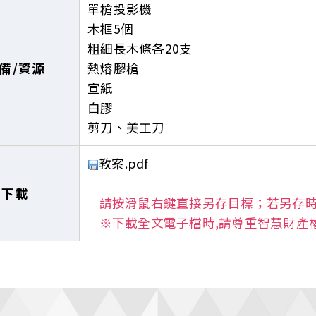
單槍投影機
木框5個
粗細長木條各20支
備/資源
熱熔膠槍
宣紙
白膠
剪刀、美工刀
教案.pdf
案下載
請按滑鼠右鍵直接另存目標；若另存時
※下載全文電子檔時,請尊重智慧財產