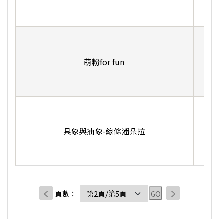
萌粉for fun
陳
施
具象與抽象-線條潘朵拉
李
葉
頁數：