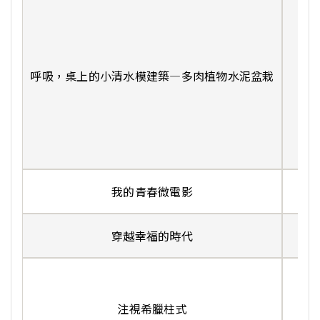
呼吸，桌上的小清水模建築—多肉植物水泥盆栽
陳
我的青春微電影
潘
穿越幸福的時代
楊
注視希臘柱式
宋