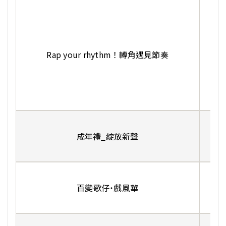
Rap your rhythm！轉角遇見節奏
張
成年禮_綻放新聲
李
百變歌仔˙戲風華
楊