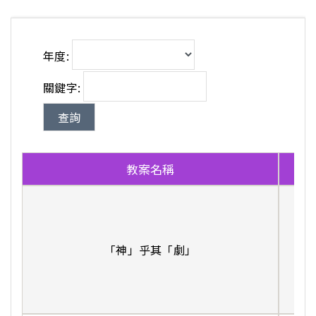
年度:
關鍵字:
教案名稱
作
張
「神」乎其「劇」
劉